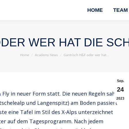
HOME
TEAM
DER WER HAT DIE SC
You are here:
Home
Academy News
Gantrisch H&F oder wer hat…
Sep.
24
 Fly in neuer Form statt. Die neuen Regeln sahen
2023
tschelealp und Langenspitz) am Boden passiert
 eine Tafel im Stil des X-Alps unterzeichnet
ter auf dem Tagesprogramm. Nach jedem