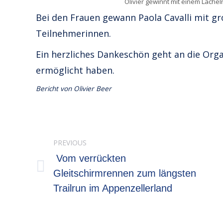
Olivier gewinnt mit einem Läche
Bei den Frauen gewann Paola Cavalli mit 
Teilnehmerinnen.
Ein herzliches Dankeschön geht an die Orga
ermöglicht haben.
Bericht von Olivier Beer
Post
PREVIOUS
navigation
Vom verrückten
Previous
Gleitschirmrennen zum längsten
Trailrun im Appenzellerland
post: